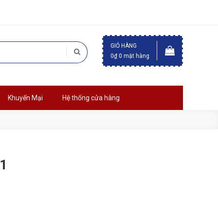
GIỎ HÀNG
0₫
0 mặt hàng
Khuyến Mại
Hệ thống cửa hàng
1