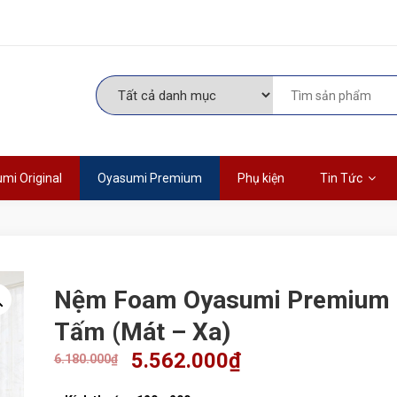
mi Original
Oyasumi Premium
Phụ kiện
Tin Tức
Nệm Foam Oyasumi Premium 
Tấm (Mát – Xa)
5.562.000
₫
6.180.000
₫