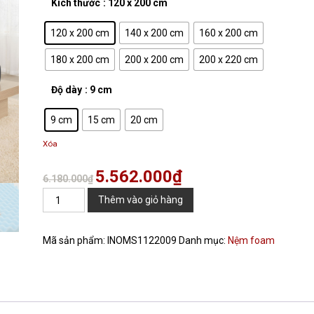
Kích thước
: 120 x 200 cm
120 x 200 cm
140 x 200 cm
160 x 200 cm
180 x 200 cm
200 x 200 cm
200 x 220 cm
Độ dày
: 9 cm
9 cm
15 cm
20 cm
Xóa
5.562.000
₫
Giá
Giá
6.180.000
₫
gốc
hiện
Nệm
Thêm vào giỏ hàng
là:
tại
Foam
6.180.000₫.
là:
Oyasumi
Mã sản phẩm:
INOMS1122009
Danh mục:
Nệm foam
5.562.000₫.
Premium
1
Tấm
(Mát