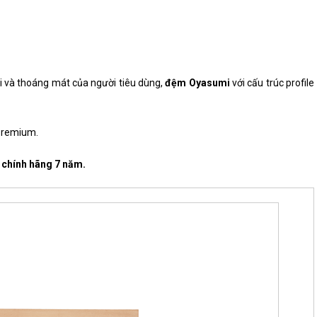
–
xa)
số
lượng
ái và thoáng mát của người tiêu dùng,
đệm Oyasumi
với cấu trúc profile
 Premium.
 chính hãng 7 năm.